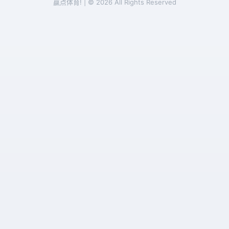
赢点体育! | © 2026 All Rights Reserved